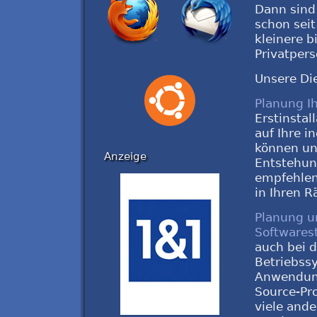
Dann sind 
schon seit
kleinere 
Privatper
Unsere Di
Planung Ih
Erstinstal
auf Ihre i
können un
Anzeige
Entstehun
empfehlen 
in Ihren R
Planung un
Softwares
auch bei 
Betriebssy
Anwendung
Source-Pr
viele and