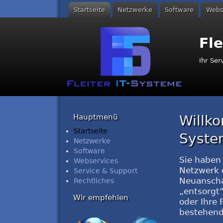
Startseite
Netzwerke
Software
Webs
Hauptmenü
Fle
Ihr Ser
Hauptmenü
Willko
Startseite
Syste
Netzwerke
Software
Sie haben 
Webservices
Netzwerk o
Service & Support
Neuanscha
Rechtliches
„entsorgt”
Wir empfehlen
oder Ihre 
bestehend