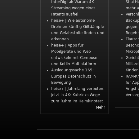
InterDigital: Warum 4K-
Shai-H
Streaming wegen eines
mehr a
Patents ausfiel
Verschl
heise+ | Wie autonome
Backup
Drohnen künftig Giftdämpfe
gegen 
und Gefahrstoffe finden und
Begehr
erkennen
Flausc
heise+ | Apps für
Beschic
Mobilgeräte und Web
Mikropl
entwickeln mit Compose
Gericht
und Kotlin Multiplatform
Milliar
Auslegungssache 165:
Kinder
Europas Datenschutz in
RAM-Kr
Bewegung
für App
heise+ | Jahrelang verboten,
Angst 
jetzt in 4K: Kubricks Wege
Versor
zum Ruhm im Heimkinotest
Mehr