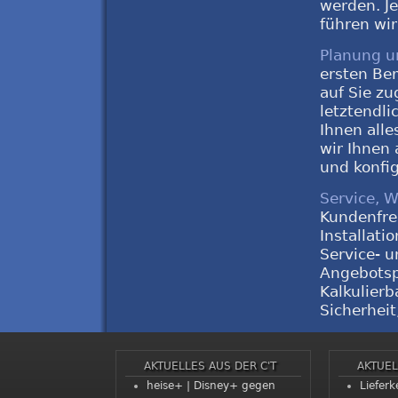
werden. J
führen wir
Planung un
ersten Be
auf Sie zu
letztendli
Ihnen alle
wir Ihnen
und konfig
Service, 
Kundenfreu
Installati
Service- 
Angebotsp
Kalkulierb
Sicherheit
AKTUELLES AUS DER C'T
AKTUEL
heise+ | Disney+ gegen
Lieferk